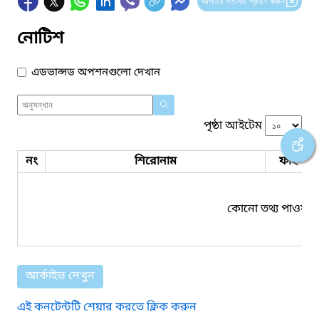
আপনার মতামত প্রদান করুন
নোটিশ
এডভান্সড অপশনগুলো দেখান
পৃষ্ঠা আইটেম
নং
শিরোনাম
ফাইল সম
কোনো তথ্য পাওয়া য
আর্কাইভ দেখুন
এই কনটেন্টটি শেয়ার করতে ক্লিক করুন